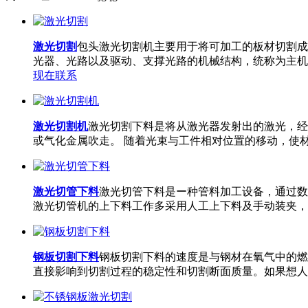
激光切割
包头激光切割机主要用于将可加工的板材切割成
光器、光路以及驱动、支撑光路的机械结构，统称为主机
现在联系
激光切割机
激光切割下料是将从激光器发射出的激光，经
或气化金属吹走。 随着光束与工件相对位置的移动，使
激光切管下料
激光切管下料是ー种管料加工设备，通过数
激光切管机的上下料工作多采用人工上下料及手动装夹，
钢板切割下料
钢板切割下料的速度是与钢材在氧气中的燃
直接影响到切割过程的稳定性和切割断面质量。如果想人