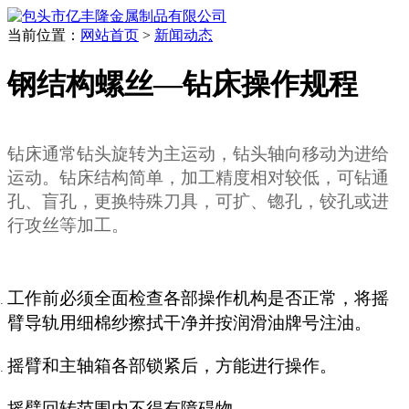
当前位置：
网站首页
>
新闻动态
钢结构螺丝—钻床操作规程
钻床通常钻头旋转为主运动，钻头轴向移动为进给
运动。钻床结构简单，
加工精度
相对较低，可钻通
孔、盲孔，更换特殊
刀具
，可扩、锪孔，铰孔或进
行攻丝等加工。
工作前必须全面检查各部操作机构是否正常，将摇
臂导轨用细棉纱擦拭干净并按润滑油牌号注油。
摇臂和主轴箱各部锁紧后，方能进行操作。
摇臂回转范围内不得有障碍物。