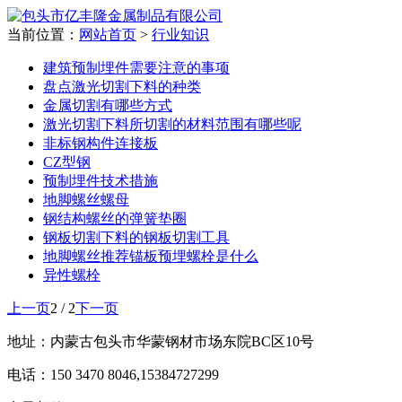
当前位置：
网站首页
>
行业知识
建筑预制埋件需要注意的事项
盘点激光切割下料的种类
金属切割有哪些方式
激光切割下料所切割的材料范围有哪些呢
非标钢构件连接板
CZ型钢
预制埋件技术措施
地脚螺丝螺母
钢结构螺丝的弹簧垫圈
钢板切割下料的钢板切割工具
地脚螺丝推荐锚板预埋螺栓是什么
异性螺栓
上一页
2 / 2
下一页
地址：内蒙古包头市华蒙钢材市场东院BC区10号
电话：150 3470 8046,15384727299